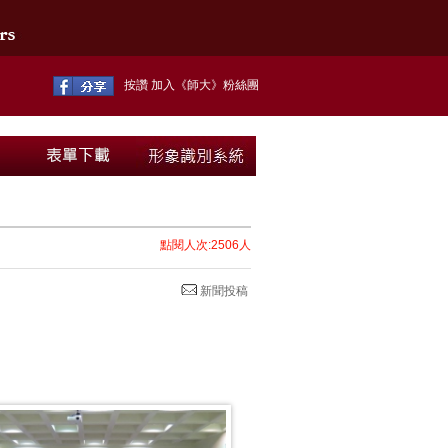
按讚 加入《師大》粉絲團
點閱人次:2506人
新聞投稿