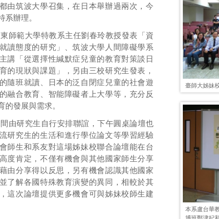
都由筑波大學召集，在日本舉辦過兩次，今
特系辦理。
華東師範大學特教系主任劉春玲教授發表「資
就讀態度的研究」、筑波大學人間障礙學系
主講「從選擇性緘默症兒童的教育對策談日
育的現狀與課題」，另由三校研究生發表，
的隨班就讀、日本的泛自閉症兒童的社會遊
臺師大姊妹
的融合教育、智能障礙者上大學等，充分反
育的發展與需求。
期間由研究生自行安排聯誼，下午圓桌論壇也
流研究生的生活和進行學位論文等學習經驗
會師生和系友對這場姊妹校聯合論壇能在台
高度肯定，不僅有機會與其他國家師生分享
藉由分享得以反思，另有機會認識其他國家
並了解各國特殊教育演變的異同，相較於其
，這次論壇提供更多機會可與姊妹校師生建
本系盧台華
博班鄭津妃