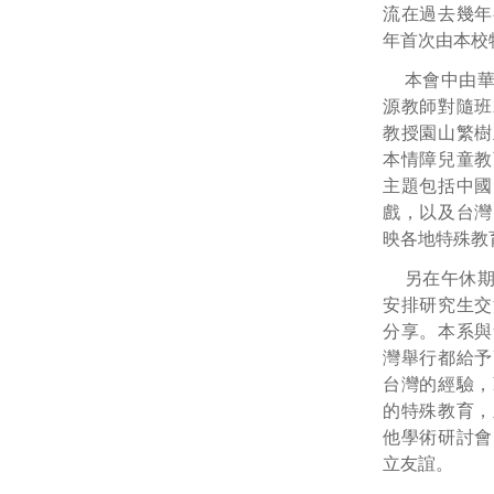
流在過去幾年
年首次由本校
本會中由
源教師對隨班
教授園山繁樹
本情障兒童教
主題包括中國
戲，以及台灣
映各地特殊教
另在午休
安排研究生交
分享。本系與
灣舉行都給予
台灣的經驗，
的特殊教育，
他學術研討會
立友誼。