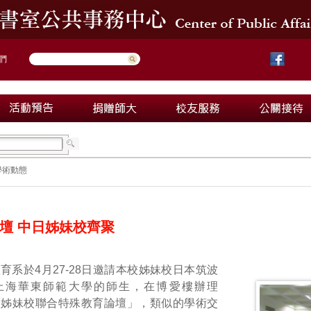
們
學術動態
壇 中日姊妹校齊聚
育系於4月27-28日邀請本校姊妹校日本筑波
上海華東師範大學的師生，在博愛樓辦理
師大姊妹校聯合特殊教育論壇」，類似的學術交