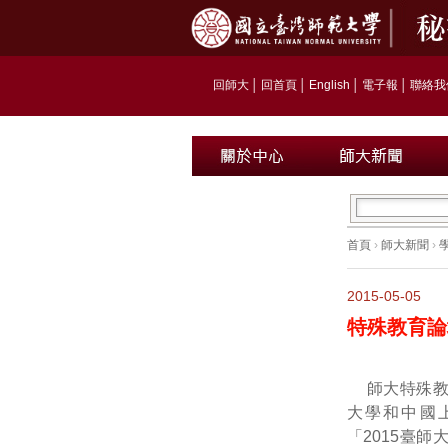
回師大
│
回首頁
│
English
│
電子報
│
聯絡我
首頁
›
師大新聞
›
2015-05-05
特殊教育論
師大特殊教
大學和中國
「2015臺