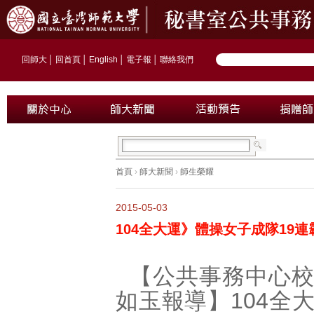
回師大
│
回首頁
│
English
│
電子報
│
聯絡我們
首頁
›
師大新聞
›
師生榮耀
2015-05-03
104全大運》體操女子成隊19
【公共事務中心
如玉報導】
104
全