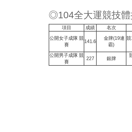
◎
104
全大運競技體
項目
成績
名次
公開女子成隊 競
金牌
(19連
競
141.6
賽
霸)
公開男子成隊 競
227
銀牌
賽