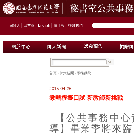
回師大
│
回首頁
│
English
│
電子報
│
聯絡我們
首頁
›
師大新聞
›
學術動態
2015-04-26
教甄模擬口試 新教師新挑戰
【公共事務中心
導】畢業季將來臨