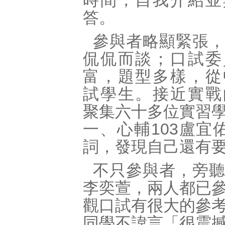
時間，自我介紹並
答。
參與者略顯緊張
侃侃而談；口試委
富，題型多樣，從
試學生。接近實戰
聚集六十多位實習
一、心輔
103
盧宜
詞，發現自己還有
不只參與者，旁
李奕萱，兩人都已
觀口試有很大的參
同學不諱言「很震