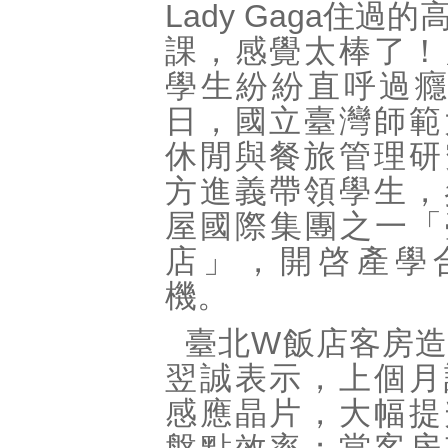
Lady Gaga
住過的
課，感覺太棒了！
學生紛紛直呼過
日，國立臺灣師範
休閒與餐旅管理研
方進義帶領學生，
屋國際集團之一「
店」，開啓產學
機。
臺北
W
飯店客房造
翌誠表示，上個月
感應晶片，大幅提