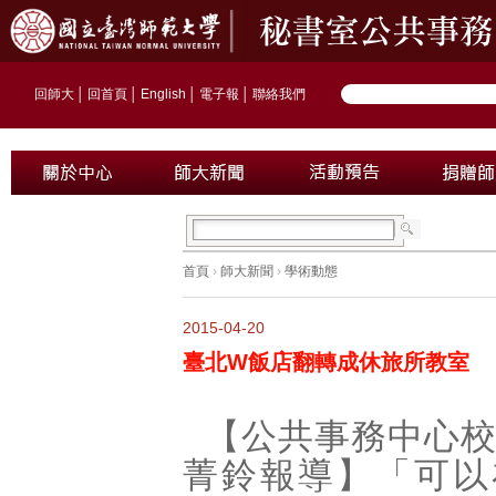
回師大
│
回首頁
│
English
│
電子報
│
聯絡我們
首頁
›
師大新聞
›
學術動態
2015-04-20
臺北W飯店翻轉成休旅所教室
【公共事務中心
菁鈴報導】「可以