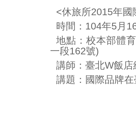
<
休旅所
2015
年國
時間：
104
年
5
月
1
地點：校本部體
一段
162
號
)
講師：
臺北
W
飯店
講題：國際品牌在