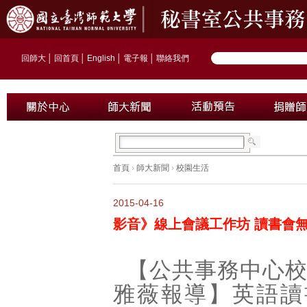
回師大
│
回首頁
│
English
│
電子報
│
聯絡我們
首頁
›
師大新聞
›
校園生活
2015-04-16
影音》線上會議工作坊 讀書會
【公共事務中心
雅薇報導】英語讀