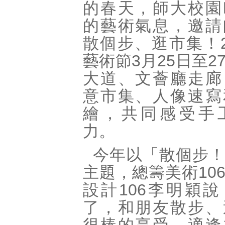
的春天，師大校園
的藝術氣息，邀請
散個步、逛市集！
藝術節
3
月
25
日至
2
大道、文薈廳走廊
意市集、人像速寫
繪，共同感受手
力。
今年以「散個步
主題，總籌美術
10
設計
106
李明穎說
了，和朋友散步、