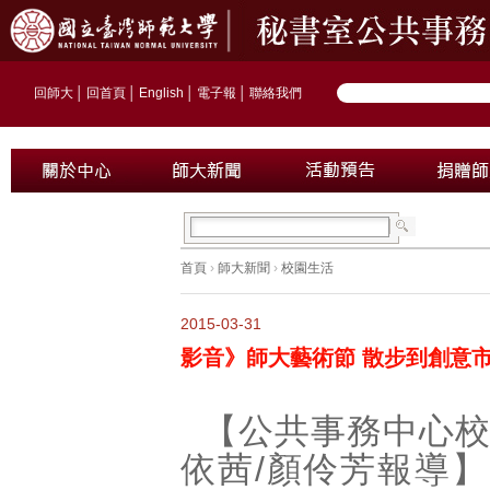
回師大
│
回首頁
│
English
│
電子報
│
聯絡我們
首頁
›
師大新聞
›
校園生活
2015-03-31
影音》師大藝術節 散步到創意
【公共事務中心
依茜
/
顏伶芳報導】