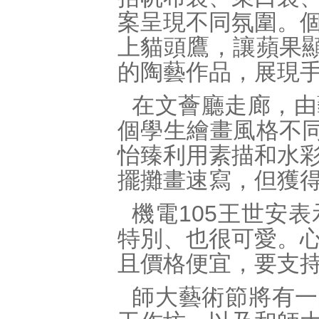
案呈現不同氛圍。
上貓頭鷹，讓蘋果
的陶藝作品，展現
在文薈廳走廊，由
個學生繪畫風格不
怡臻利用素描和水
擺攤畫速寫，但獲
機電
105
王世安表
特別、也很可愛。
且價格便宜，要支
師大藝術節將有一