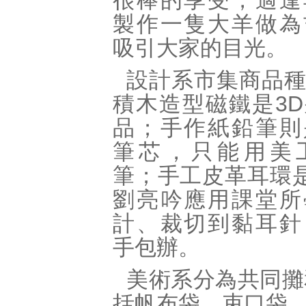
很棒的享受，適逢
製作一隻大羊做為
吸引大家的目光。
設計系市集商品
積木造型磁鐵是
3D
品；手作紙鉛筆則
筆芯，只能用美
筆；手工皮革耳環
劉亮吟應用課堂所
計、裁切到黏耳針
手包辦。
美術系分為共同攤
括帆布袋、束口袋