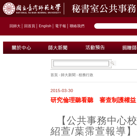
回師大
│
回首頁
│
English
│
電子報
│
聯絡我們
首頁
›
師大新聞
›
校務行政
2015-03-30
研究倫理聽看聽 審查制護權益
【公共事務中心
紹萱
/
葉霈萱報導】