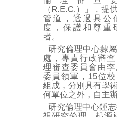
倫理審查
（R
.
E
.
C
.
）」，提
管道，透過具公
度，保護和尊重
者。
研究倫理中心隸
處，專責行政審查
理審查委員會由李
委員領軍，15位
組成，分別具有學
何單位之外，自主
研究倫理中心鍾志
視研究倫理，起源