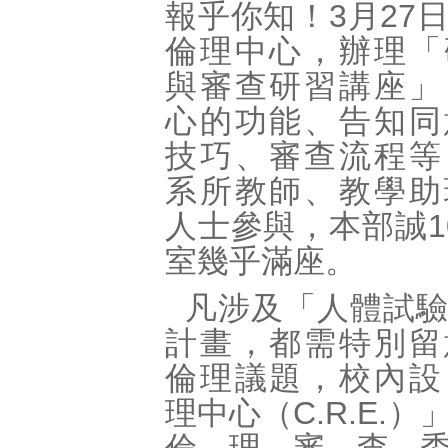
報乎你知！3月27
倫理中心，辦理「
與審查研習講座」
心的功能、告知同
技巧、審查流程等
系所教師、教學助
人士參與，本部誠1
室幾乎滿座。
凡涉及「人體試
計畫，都需特別留
倫理議題，校內設
理中心（C
.
R
.
E
.
）