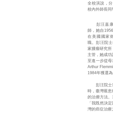
全校演說，分
校內外師長同
彭汪嘉康院
師，她自19
在美國國家衛生總署
職。彭汪院士
家腫瘤研究所（Na
主管，她成功
至進一步從母
Arthur 
1984年獲選
彭汪院士雖然
時，臺灣罹患
的治療方法。
「我既然決定
灣的癌症治療