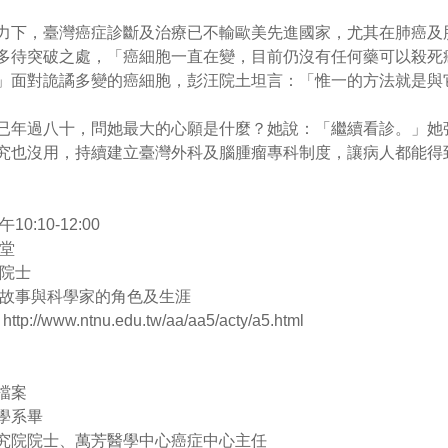
，臺灣癌症診斷及治療已不輸歐美先進國家，尤其在肺癌及
多待突破之處，「癌細胞一直在變，目前仍沒有任何藥可以殺死
」面對詭譎多變的癌細胞，彭汪院土坦言：「惟一的方法就是與
過八十，問她最大的心願是什麼？她說：「繼續看診。」她
究也沒用，持續建立臺灣外科及腦腫瘤專科制度，讓病人都能得
10:10-12:00
禮堂
康院士
長故事與科學家的角色及生涯
://www.ntnu.edu.tw/aa/aa5/acty/a5.html
檔案
學系畢
究院院士、萬芳醫學中心癌症中心主任