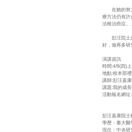
在她的努力下
療方法仍有許
法根治癌症。
彭汪院土已年
好，做再多研
演講資訊
時間:4/9(四)上午
地點:校本部
講師:彭汪嘉
講題:我的成
活動報名網址: http
彭汪嘉康院士
學歷：臺大醫
現任：中央研