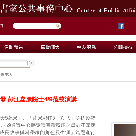
們
校園生活
母 彭汪嘉康院士4/9蒞校演講
天5蔬果」、「蔬果彩虹5、7、9」等抗癌觀
，4/9通識中心將邀請臺灣癌症之母彭汪嘉康
成長故事與科學家的角色及生涯」為題進行