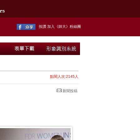
按讚 加入《師大》粉絲團
點閱人次:2145人
新聞投稿