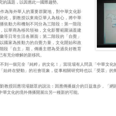
究的議題，以因應此一國際趨勢。
」作為海外華人的重要群聚地，對中華文化影
於此，劉教授以東南亞華人為核心，將中華
播依動力和機制不同分為三階段：第一階段
，以華商為移民領袖，文化影響範圍涵蓋建
彙等日常生活各層面；第二階段的「自覺」
以國家為推動力的自覺力量，文化開始和政
階段「自主」期，傳播主體為受過良好教育
已有充分瞭解的新移民。
找不到一個完全『純粹』的文化！」當現場有人問及「中華文化
「始終在變動」的社會現象，從事相關研究時也以「受眾」的
，劉教授回應現場聽眾的說法：因應傳播媒介的日益進步，「網
中華文化的境外傳播開展出另一種新的可能。