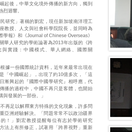
崛起後，中華文化境外傳播的新方向，獨到
熱烈迴響。
移民研究」著稱的劉宏，現任新加坡南洋理工
座教授、人文與社會科學院院長，並同時為
際學報》和《
Journal of Chinese Overseas
》
關華人研究的學術論著為
2013
年出版的《跨
念與實踐：中國模式、華人網絡、國際關
，根據一份國際統計資料，近年來最常出現在
是「中國崛起」，出現了約
10
億多次，「這
日漸興起的『國際中國學研究』相呼應，代
傳播的過程中，中國不再只是客體，也開始
構與發展的一部份。」
論不再足以解釋東方特殊的文化現象，許多問
重亞洲經驗解決。「問題常常不以政治疆界
界的！」劉宏教授提醒每位有志於學術研究
方法上有所修正，試著用「跨界視野」重新