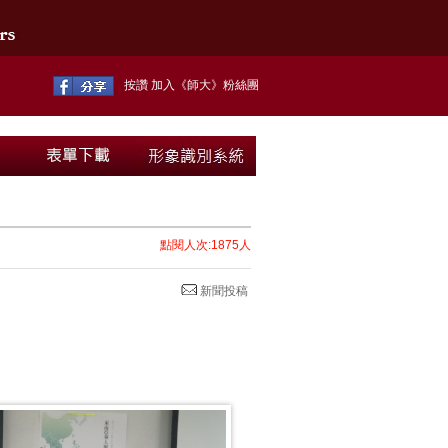
按讚 加入《師大》粉絲團
點閱人次:1875人
新聞投稿