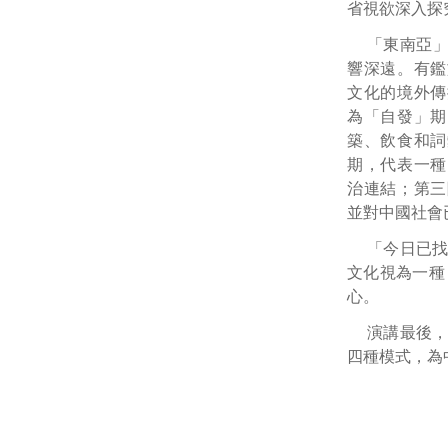
省視欲深入探
「東南亞
響深遠。有鑑
文化的境外傳
為「自發」期
築、飲食和詞
期，代表一種
治連結；第三
並對中國社會
「今日已
文化視為一種
心。
演講最後
四種模式，為