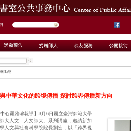
們
學術動態
與中華文化的跨境傳播 探討跨界傳播新方向
務中心羅雅璿報導】
3
月
6
日國立臺灣師範大學
師大人文．人文師大」系列講座，邀請新加
學人文與社會科學院院長劉宏，以「跨界視