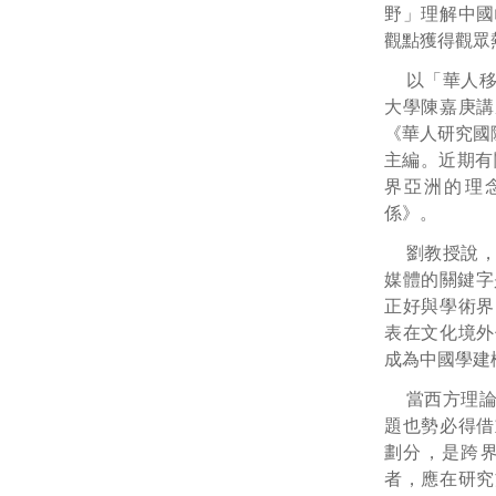
野」理解中國
觀點獲得觀眾
以「華人
大學陳嘉庚講
《華人研究國
主編。近期有
界亞洲的理
係》。
劉教授說
媒體的關鍵字
正好與學術界
表在文化境外
成為中國學建
當西方理
題也勢必得借
劃分，是跨
者，應在研究