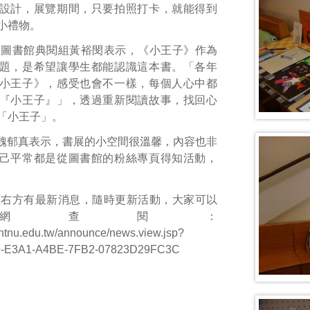
設計，展覽期間，只要拍照打卡，就能得到
小禮物。
的圖書館典閱組黃裕閔表示，《小王子》作為
題，是希望讓學生都能認識這本書。「各年
小王子》，感受也會不一樣，每個人心中都
『小王子』」，透過重新閱讀故事，找回心
「小王子」。
魏郁真表示，書展的小空間很溫馨，內容也非
己平常都是從圖書館的粉絲專頁得知活動，
頁右方有最新消息，隨時更新活動，大家可以
網查閱：
b.ntnu.edu.tw/announce/news.view.jsp?
9-E3A1-A4BE-7FB2-07823D29FC3C