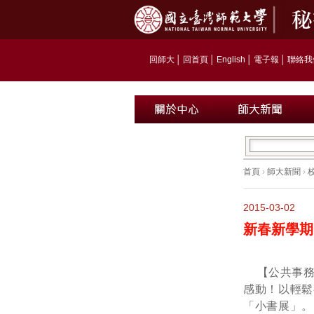
回師大
│
回首頁
│
English
│
電子報
│
聯絡我
首頁
›
師大新聞
›
2015-03-02
新春新學期
【公共事
感動！以輕鬆
「小書展」。