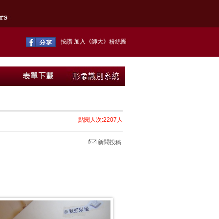
按讚 加入《師大》粉絲團
點閱人次:2207人
新聞投稿