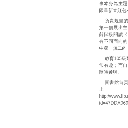
事本身為主題
限量新春紅包
負責規畫
第一個展出主
齡階段閱讀《
有不同面向的
中獨一無二的
教育
105
級
常有趣；而自
隨時參與。
圖書館首
上
http://www.li
id=47DDA06