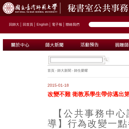
回師大
│
回首頁
│
English
│
電子報
│
聯絡我們
首頁
›
師大新聞
›
師生榮耀
2015-01-18
改變不難 衛教系學生帶你邁出
【公共事務中心
導】行為改變一點