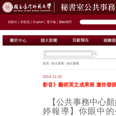
回師大
│
回首頁
│
English
│
電子報
│
聯絡我們
首頁
›
師大新聞
›
師生榮耀
2014-12-25
影音》藝術英文成果展 邀你發
【公共事務中心顏
婷報導】你眼中的