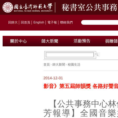
回師大
│
回首頁
│
English
│
電子報
│
聯絡我們
首頁
›
師大新聞
›
校園生活
2014-12-01
影音》第五屆師韻獎 各路好聲
【公共事務中心林
芳報導】全國音樂