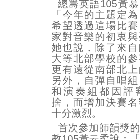
總籌英語105黃
「今年的主題定為
希望透過這場比賽
家對音樂的初衷與
她也說，除了來自
大等北部學校的參
更有遠從南部北上
另外，自彈自唱組
和演奏組都因評
捨，而增加決賽名
十分激烈。
首次參加師韻獎
教105黃云柔說：