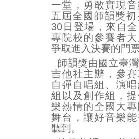
一堂，勇敢實現音
五屆全國師韻獎初
30日登場，來自
專院校的參賽者大
爭取進入決賽的門
師韻獎由國立臺
吉他社主辦，參賽
自彈自唱組、演唱
組以及創作組，提
樂熱情的全國大專
舞台，讓好音樂能
聽到。