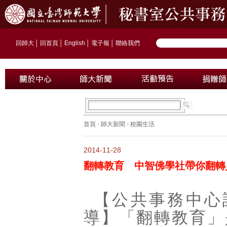
回師大
│
回首頁
│
English
│
電子報
│
聯絡我們
首頁
›
師大新聞
›
校園生活
2014-11-28
翻轉教育 中智佛學社帶你翻轉
【公共事務中心
導】「翻轉教育」