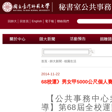
回師大
│
回首頁
│
English
│
電子報
│
聯絡我們
首頁
›
師大新聞
›
校園生活
2014-11-22
68校運》男女甲5000公尺個人
【公共事務中心
導】第68屆全校