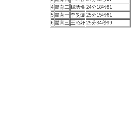
4
體育二
楊琇惟
24分18秒81
5
體育
一
李旻璇
25分15秒61
6
體育三
王沁妤
25分34秒99