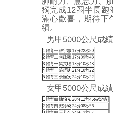
肺耐力、意志力、
獨完成12圈半長
滿心歡喜，期待下
績。
男甲5000公尺成
1
體育一
許宇志
17分22秒80
2
體育二
何政毅
17分39秒43
3
體育一
梁英聰
18分10秒48
4
體育一
施耀凱
21分18秒22
5
體育三
余顓次
24分10秒22
女甲5000公尺成
1
體育四
陳怡嘉
20分12秒46(破記錄)
2
體育四
戴詠璇
24分08秒56
3
體育四
王若存
24分12秒67