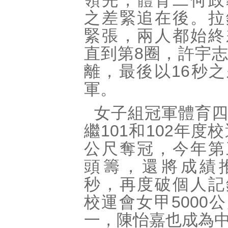
領先，體育二何政
之差緊追在後。拉
緊張，兩人都始終
直到第8圈，許宇
離，最後以16秒
軍。
女子組冠軍體育
繼101和102年度校
公尺奪冠，今年第
頭籌，還將成績推
秒，再度破個人記
校運會女甲5000
一，陳怡嘉也成為