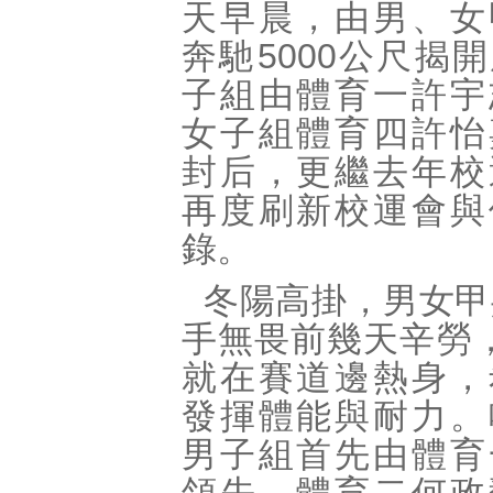
天早晨，由男、女
奔馳5000公尺揭
子組由體育一許宇
女子組體育四許怡
封后，更繼去年校
再度刷新校運會與
錄。
冬陽高掛，男女甲
手無畏前幾天辛勞
就在賽道邊熱身，
發揮體能與耐力。
男子組首先由體育