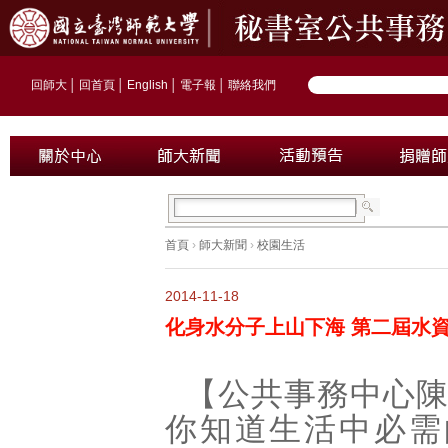
回師大
│
回首頁
│
English
│
電子報
│
聯絡我們
首頁
›
師大新聞
›
校園生活
2014-11-18
化身水分子上山下海 第二屆水
【公共事務中心
你知道生活中必需