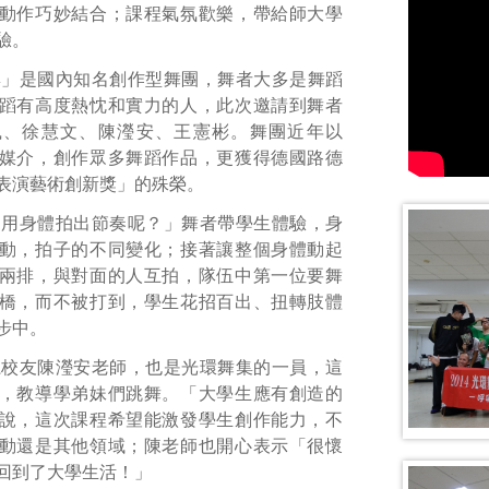
動作巧妙結合；課程氣氛歡樂，帶給師大學
驗。
集」是國內知名創作型舞團，舞者大多是舞蹈
蹈有高度熱忱和實力的人，此次邀請到舞者
鳳、徐慧文、陳瀅安、王憲彬。舞團近年以
媒介，創作眾多舞蹈作品，更獲得德國路德
表演藝術創新獎」的殊榮。
運用身體拍出節奏呢？」舞者帶學生體驗，身
動，拍子的不同變化；接著讓整個身體動起
兩排，與對面的人互拍，隊伍中第一位要舞
橋，而不被打到，學生花招百出、扭轉肢體
步中。
系校友陳瀅安老師，也是光環舞集的一員，這
，教導學弟妹們跳舞。「大學生應有創造的
說，這次課程希望能激發學生創作能力，不
動還是其他領域；陳老師也開心表示「很懷
回到了大學生活！」