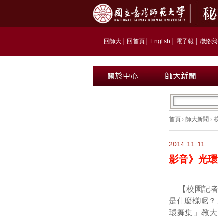
回師大
│
回首頁
│
English
│
電子報
│
聯絡我
首頁
›
師大新聞
›
2014-11-11
影音》光環
【校園記者
是什麼樣呢？
環舞集」教大