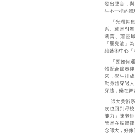
發出聲音，與
生不一樣的體
「光環舞
系、或是對舞
凱蕾、蕭靈
「嬰兒油」為
維藝術中心「
「要如何
體配合節奏律
來，學生排成
動身體穿過人
穿越，樂在舞
師大美術
次也回到母校
能力」陳老師
管是在肢體律
念師大，好像