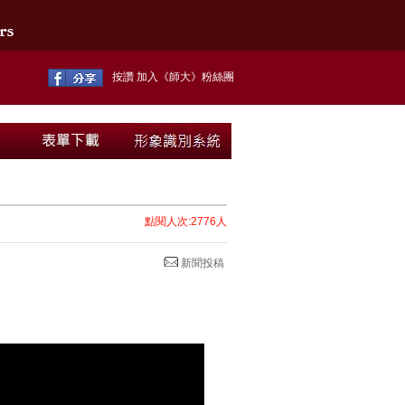
按讚 加入《師大》粉絲團
點閱人次:2776人
新聞投稿