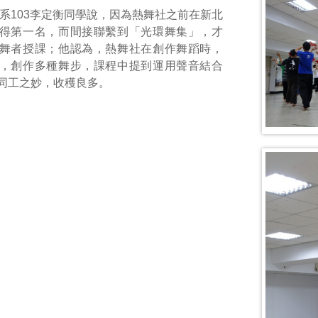
系103李定衡同學說，因為熱舞社之前在新北
得第一名，而間接聯繫到「光環舞集」，才
舞者授課；他認為，熱舞社在創作舞蹈時，
，創作多種舞步，課程中提到運用聲音結合
同工之妙，收穫良多。