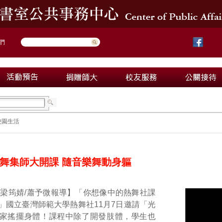
們
校園生活
舞集師大開課 隨音樂舞動身軀
梁筠婧/蕭予微報導】「你想像中的熱舞社課
」國立臺灣師範大學熱舞社11月7日邀請「光
家搖擺身體！課程中除了開發肢體，學生也