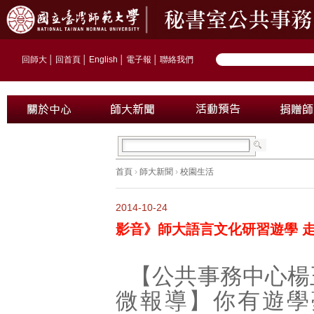
回師大
│
回首頁
│
English
│
電子報
│
聯絡我們
首頁
›
師大新聞
›
校園生活
2014-10-24
影音》師大語言文化研習遊學 
【公共事務中心楊
微報導】你有遊學