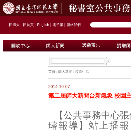
回師大
│
回首頁
│
English
│
電子報
│
聯絡我們
首頁
›
師大新聞
›
校園生活
2014-10-07
第二屆師大新聞台新氣象 校
【公共事務中心張
璿報導】站上播報