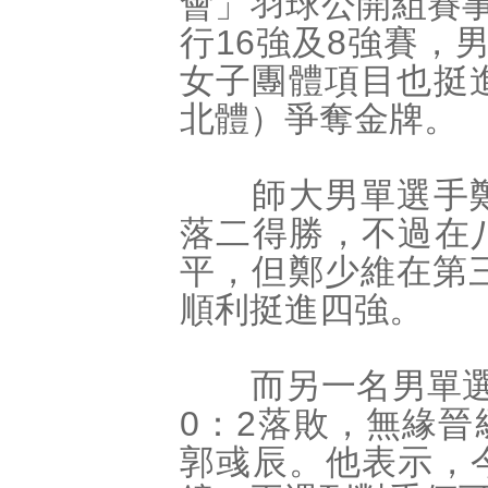
會」羽球公開組賽事
行16強及8強賽，
女子團體項目也挺
北體）爭奪金牌。
師大男單選手鄭少
落二得勝，不過在
平，但鄭少維在第
順利挺進四強。
而另一名男單選手
0：2落敗，無緣
郭彧辰。他表示，