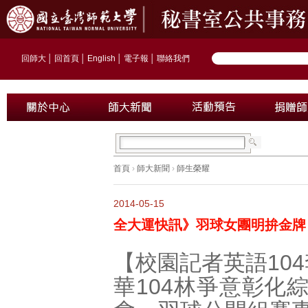
回師大
│
回首頁
│
English
│
電子報
│
聯絡我們
首頁
›
師大新聞
›
師生榮耀
2014-05-15
全大運快訊》羽球女團明拚金牌
【校園記者英語104
華104林爭意彰化