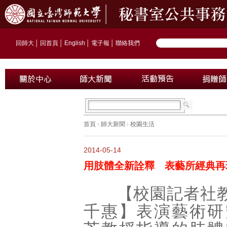
回師大
│
回首頁
│
English
│
電子報
│
聯絡我們
首頁
›
師大新聞
›
校園生活
2014-05-14
用肢體全新詮釋 表藝所經典再
【校園記者社教1
千惠】表演藝術研