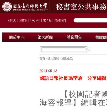
回師大
│
回首頁
│
English
│
電子報
│
聯絡我們
首頁
›
師大新聞
›
校園生活
2014-05-12
國語日報社長馮季眉 分享編輯
【校園記者國文
海容報導】編輯在