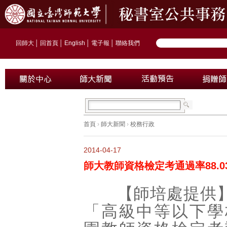
回師大
│
回首頁
│
English
│
電子報
│
聯絡我們
首頁
›
師大新聞
›
校務行政
2014-04-17
師大教師資格檢定考通過率88.03
【師培處提供】1
「高級中等以下學