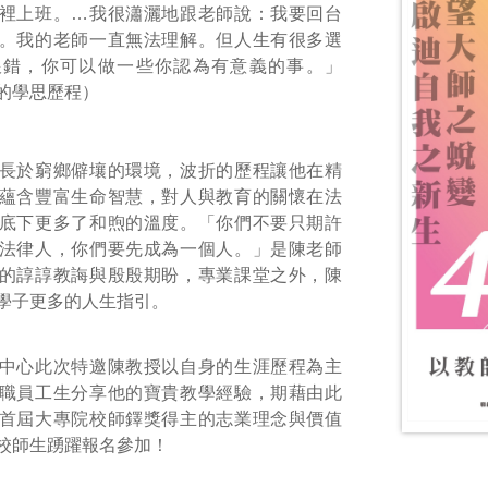
裡上班。…我很瀟灑地跟老師說：我要回台
。我的老師一直無法理解。但人生有很多選
跟錯，你可以做一些你認為有意義的事。」
的學思歷程）
於窮鄉僻壤的環境，波折的歷程讓他在精
蘊含豐富生命智慧，對人與教育的關懷在法
底下更多了和煦的溫度。「你們不要只期許
法律人，你們要先成為一個人。」是陳老師
的諄諄教誨與殷殷期盼，專業課堂之外，陳
學子更多的人生指引。
心此次特邀陳教授以自身的生涯歷程為主
職員工生分享他的寶貴教學經驗，期藉由此
首屆大專院校師鐸獎得主的志業理念與價值
校師生踴躍報名參加！