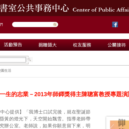
們
校園生活
一生的志業－2013年師鐸獎得主陳聰富教授專題演
心提供】「我博士口試完後，就在聖誕節
昏黃的燈光下，天空開始飄雪。指導老師帶
究辦公室。老師說，如果你願意留下來，明