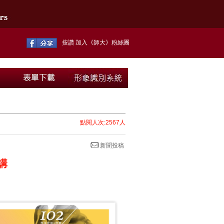
按讚 加入《師大》粉絲團
點閱人次:2567人
新聞投稿
講