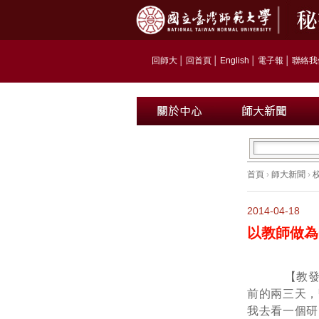
回師大
│
回首頁
│
English
│
電子報
│
聯絡我
首頁
›
師大新聞
›
2014-04-18
以教師做為
【教發中
前的兩三天，
我去看一個研