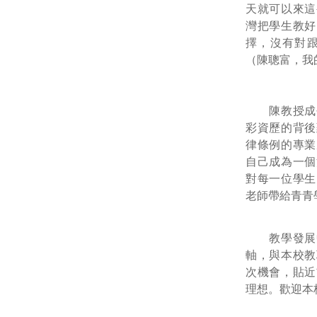
天就可以來這
灣把學生教好
擇，沒有對
（陳聰富，我
陳教授成長
彩資歷的背後
律條例的專業
自己成為一個
對每一位學生
老師帶給青青
教學發展中
軸，與本校教
次機會，貼近
理想。歡迎本