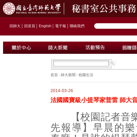
回師大
│
回首頁
│
English
│
電子報
│
聯絡我們
首頁
›
師大新聞
›
校園生活
2014-03-26
法國國寶級小提琴家普雷 師大
【校園記者音樂1
先報導】早晨的樂