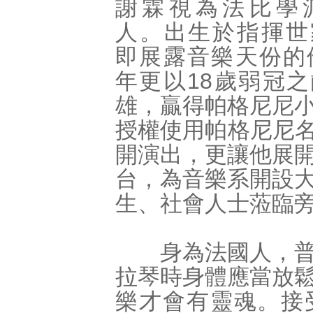
謝霖視為法比學
人。出生於指揮世
即展露音樂天份的他
年更以18歲弱冠
雄，贏得帕格尼尼
授權使用帕格尼尼名琴「加
開演出，更讓他展
台，為音樂系開設
生、社會人士蒞臨
身為法國人，普雷
拉琴時身體應當放
樂才會有靈魂。接