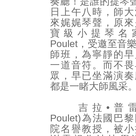
奏廳！是誰的提琴聲
日上午八時，師大
來娓娓琴聲，原來
寶級小提琴名家G
Poulet，受邀至
師班，為寧靜的早
一道音符。而不畏
眾，早已坐滿演奏
都是一睹大師風采
吉拉•普雷(Ge
Poulet)為法國
院名譽教授，被小