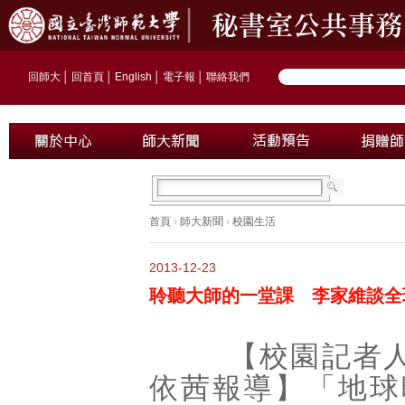
回師大
│
回首頁
│
English
│
電子報
│
聯絡我們
首頁
›
師大新聞
›
校園生活
2013-12-23
聆聽大師的一堂課 李家維談全
【校園記者人發
依茜報導】「地球