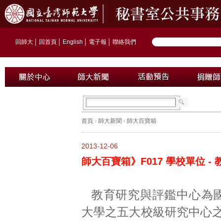
回師大
│
回首頁
│
English
│
電子報
│
聯絡我們
首頁
›
師大新聞
›
師大百寶箱
2013-12-06
師大百寶箱》F017 學校單位 
教育研究與評鑑中心為
大學之五大校級研究中心之