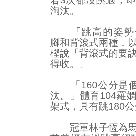
若3次都沒跳過，
淘汰。
「跳高的姿勢
腳和背滾式兩種，
樫說「背滾式的要
得收。」
「160公分是個
汰。」體育104羅
架式，具有跳180
冠軍林子恆為馬來