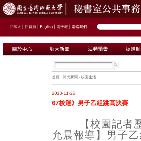
回師大
│
回首頁
│
English
│
電子報
│
聯絡我們
首頁
›
師大新聞
›
校園生活
2013-11-25
67校運》男子乙組跳高決賽
【校園記者歷史
允晨報導】男子乙