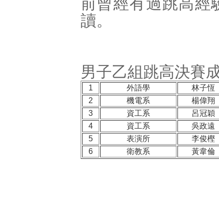
前曾經有過跳高經
讀。
男子乙組跳高決賽
1
外語學
林子恆
2
機電系
楊偉翔
3
資工系
呂冠穎
4
資工系
吳政遠
5
表演所
李俊樫
6
衛教系
黃韋倫