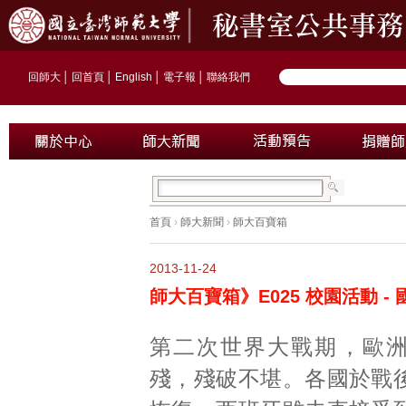
回師大
│
回首頁
│
English
│
電子報
│
聯絡我們
首頁
›
師大新聞
›
師大百寶箱
2013-11-24
師大百寶箱》E025 校園活動 -
第二次世界大戰期，歐
殘，殘破不堪。各國於戰