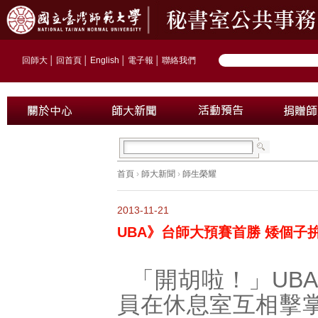
回師大
│
回首頁
│
English
│
電子報
│
聯絡我們
首頁
›
師大新聞
›
師生榮耀
2013-11-21
UBA》台師大預賽首勝 矮個子
「開胡啦！」UB
員在休息室互相擊