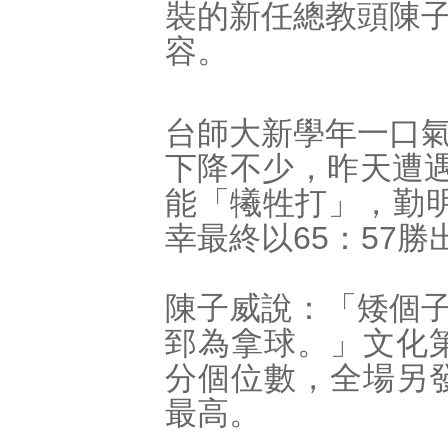
裝的新任總教頭陳
容。
台師大新學年一口
下降不少，昨天遭遇
能「犧牲打」，勤
幸最終以65：57勝
陳子威說：「矮個
郅為拿球。」文化第
分個位數，全場另發
最高。