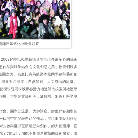
藝術節開幕式化妝晚會競賽
2009起即以視覺藝術形態呈現多采多姿的藝術
授彩墨作品與服飾結合之文化創意之美，教授們以多
「校園之美」寫生比賽為鼓勵本校同學參與藝術創
，培養對台灣本土自然景觀、人文風情的情懷。
，藝術學院同學以青春活力增進師大校園與社區鄰
聯展、大型裝置藝術等，於校園、附近社區呈現
討會、國際交流展、大師講座、師生們各類型個
一樣的空間發表自己的作品，展現出本院創作意
術的參與度以更積極朝向創作。師大藝術節一直
院全力以赴，期能不斷創造驚豔的藝術盛宴，讓