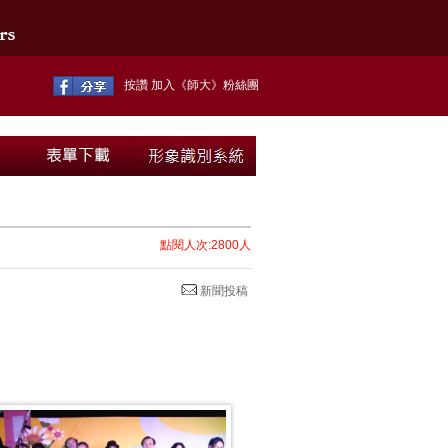
按讚 加入《師大》粉絲團
點閱人次:2800人
新聞投稿