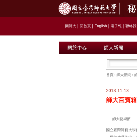
回師大
│
回首頁
│
English
│
電子報
│
聯絡我
首頁
›
師大新聞
›
2013-11-13
師大百寶箱》
師大藝術節
國立臺灣師範大學