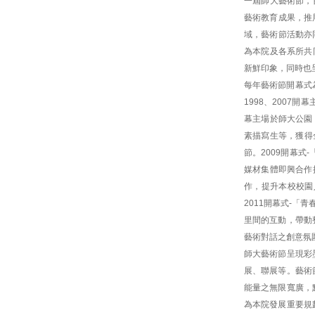
一屆師大藝術節，
藝術教育成果，推
域，藝術節活動亦
為本院及各系所共
新鮮印象，同時也
每年藝術節開幕式
1998、2007開幕
幕主場於師大公園
素描寫生等，獲得
節。2009開幕式
媒材集體即興合作
作，提升本校校園
2011開幕式-
里間的互動，帶動
藝術對話之創意氛
師大藝術節呈現彩
展、聯展等。藝術
能量之無限寬廣，
為本院發展重要規