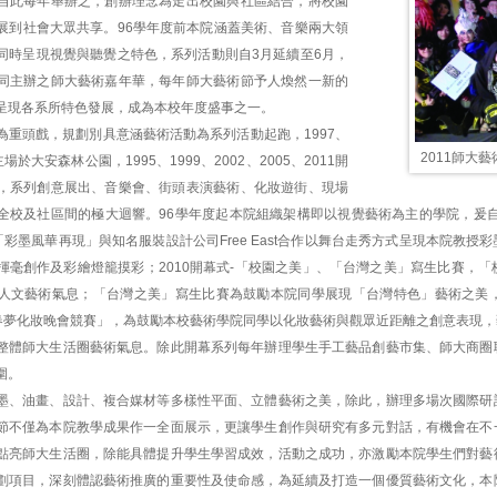
自此每年舉辦之，創辦理念為走出校園與社區結合，將校園
展到社會大眾共享。96學年度前本院涵蓋美術、音樂兩大領
同時呈現視覺與聽覺之特色，系列活動則自3月延續至6月，
同主辦之師大藝術嘉年華，每年師大藝術節予人煥然一新的
呈現各系所特色發展，成為本校年度盛事之一。
為重頭戲，規劃別具意涵藝術活動為系列活動起跑，1997、
2011師大
主場於大安森林公園，1995、1999、2002、2005、2011開
，系列創意展出、音樂會、街頭表演藝術、化妝遊街、現場
全校及社區間的極大迴響。96學年度起本院組織架構即以視覺藝術為主的學院，爰自
-「彩墨風華再現」與知名服裝設計公司Free East合作以舞台走秀方式呈現本院教
揮毫創作及彩繪燈籠摸彩；2010開幕式-「校園之美」、「台灣之美」寫生比賽，
人文藝術氣息；「台灣之美」寫生比賽為鼓勵本院同學展現「台灣特色」藝術之美
「青春夢化妝晚會競賽」，為鼓勵本校藝術學院同學以化妝藝術與觀眾近距離之創意表現
整體師大生活圈藝術氣息。除此開幕系列每年辦理學生手工藝品創藝市集、師大商圈
圍。
墨、油畫、設計、複合媒材等多樣性平面、立體藝術之美，除此，辦理多場次國際研
節不僅為本院教學成果作一全面展示，更讓學生創作與研究有多元對話，有機會在不
點亮師大生活圈，除能具體提升學生學習成效，活動之成功，亦激勵本院學生們對藝
劃項目，深刻體認藝術推廣的重要性及使命感，為延續及打造一個優質藝術文化，本