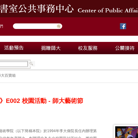
們
師大百寶箱
E002 校園活動 - 師大藝術節
藝術學院（以下簡稱本院）於1994年李大偉院長任內辦理第