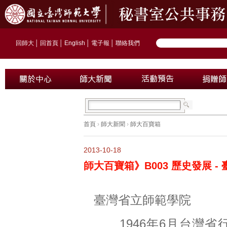
回師大
│
回首頁
│
English
│
電子報
│
聯絡我們
首頁
›
師大新聞
›
師大百寶箱
2013-10-18
師大百寶箱》B003 歷史發展 -
臺灣省立師範學院
1946年6月台灣省