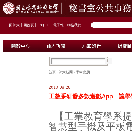
回師大
│
回首頁
│
English
│
電子報
│
聯絡我們
首頁
›
師大新聞
›
學術動態
2013-08-28
工教系研發多款遊戲App 讓
【工業教育學系
智慧型手機及平板電