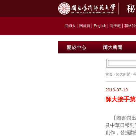
回師大
│
回首頁
│
English
│
電子報
│
聯絡我
首頁
›
師大新聞
›
2013-07-19
師大接手第2
【圖書館
及中華日報副
創作，發掘翻