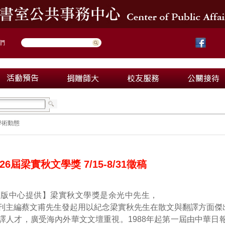
們
學術動態
6屆梁實秋文學獎 7/15-8/31徵稿
出版中心提供】梁實秋文學獎是余光中先生，
刊主編蔡文甫先生發起用以紀念梁實秋先生在散文與翻譯方面傑
譯人才，廣受海內外華文文壇重視。1988年起第一屆由中華日報