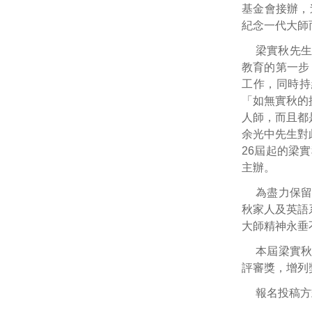
基金會接辦，
紀念一代大師
梁實秋先生
教育的第一步
工作，同時持
「如無實秋的
人師，而且都
余光中先生對
26屆起的梁
主辦。
為盡力保
秋家人及英語
大師精神永垂
本屆梁實
評審獎，增列
報名投稿方