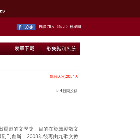
按讚 加入《師大》粉絲團
點閱人次:2054人
新聞投稿
出貢獻的文學獎，目的在於鼓勵散文
副刊創辦，2008年後再由九歌文教