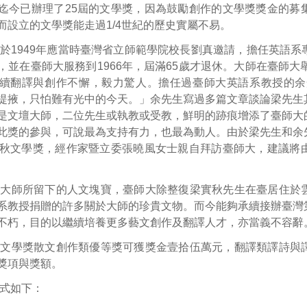
迄今已辦理了25屆的文學獎，因為鼓勵創作的文學獎獎金的募
而設立的文學獎能走過1/4世紀的歷史實屬不易。
於1949年應當時臺灣省立師範學院校長劉真邀請，擔任英語
，並在臺師大服務到1966年，屆滿65歲才退休。大師在臺師大
續翻譯與創作不懈，毅力驚人。擔任過臺師大英語系教授的余光
提掖，只怕難有光中的今天。」余先生寫過多篇文章談論梁先生
是文壇大師，二位先生或執教或受教，鮮明的跡痕增添了臺師大
此獎的參與，可說最為支持有力，也最為動人。由於梁先生和余
實秋文學獎，經作家暨立委張曉風女士親自拜訪臺師大，建議將
留大師所留下的人文塊寶，臺師大除整復梁實秋先生在臺居住於
系教授捐贈的許多關於大師的珍貴文物。而今能夠承續接辦臺灣
不朽，目的以繼續培養更多藝文創作及翻譯人才，亦當義不容辭
秋文學獎散文創作類優等獎可獲獎金壹拾伍萬元，翻譯類譯詩與
獎項與獎額。
式如下：