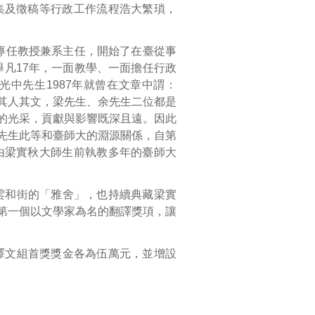
集及徵稿等行政工作流程浩大繁瑣，
系專任教授兼系主任，開始了在臺從事
舉凡17年，一面教學、一面擔任行政
中先生1987年就曾在文章中謂：
其人其文，梁先生、余先生二位都是
的光采，貢獻與影響既深且遠。因此
先生此等和臺師大的淵源關係，自第
由梁實秋大師生前執教多年的臺師大
雲和街的「雅舍」，也持續典藏梁實
第一個以文學家為名的翻譯獎項，讓
。
譯文組首獎獎金各為伍萬元，並增設