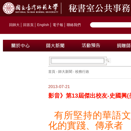
回師大
│
回首頁
│
English
│
電子報
│
聯絡我們
首頁
›
師大新聞
›
校務行政
2013-07-21
影音》第13屆傑出校友-史國興
有所堅持的華語
化的實踐、傳承者