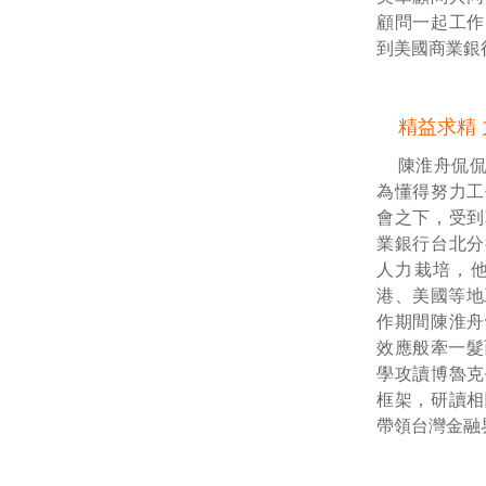
顧問一起工作
到美國商業銀
精益求精
陳淮舟侃
為懂得努力工
會之下，受到
業銀行台北分
人力栽培，
港、美國等地
作期間陳淮舟
效應般牽一髮
學攻讀博魯克
框架，研讀相
帶領台灣金融