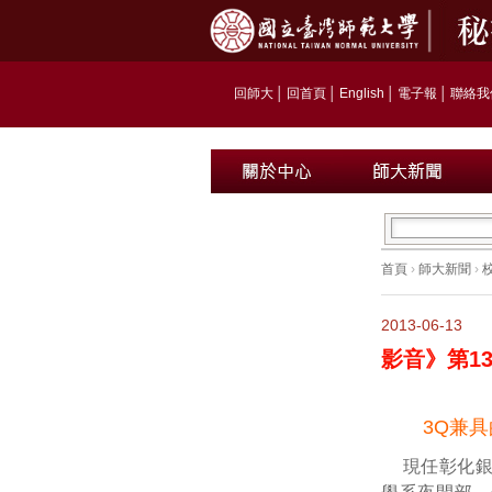
回師大
│
回首頁
│
English
│
電子報
│
聯絡我
首頁
›
師大新聞
›
2013-06-13
影音》第1
3Q兼具
現任彰化銀