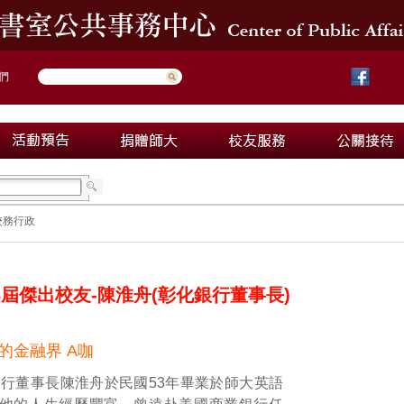
們
校務行政
3屆傑出校友-陳淮舟(彰化銀行董事長)
的金融界 A咖
行董事長陳淮舟於民國53年畢業於師大英語