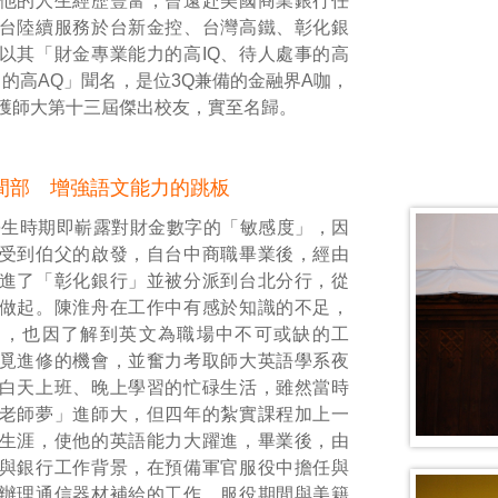
他的人生經歷豐富，曾遠赴美國商業銀行任
台陸續服務於台新金控、台灣高鐵、彰化銀
以其「財金專業能力的高IQ、待人處事的高
勇的高AQ」聞名，是位3Q兼備的金融界A咖，
獲師大第十三屆傑出校友，實至名歸。
間部 增強語文能力的跳板
學生時期即嶄露對財金數字的「敏感度」，因
受到伯父的啟發，自台中商職畢業後，經由
進了「彰化銀行」並被分派到台北分行，從
做起。陳淮舟在工作中有感於知識的不足，
己，也因了解到英文為職場中不可或缺的工
覓進修的機會，並奮力考取師大英語學系夜
白天上班、晚上學習的忙碌生活，雖然當時
老師夢」進師大，但四年的紮實課程加上一
生涯，使他的英語能力大躍進，畢業後，由
與銀行工作背景，在預備軍官服役中擔任與
辦理通信器材補給的工作，服役期間與美籍