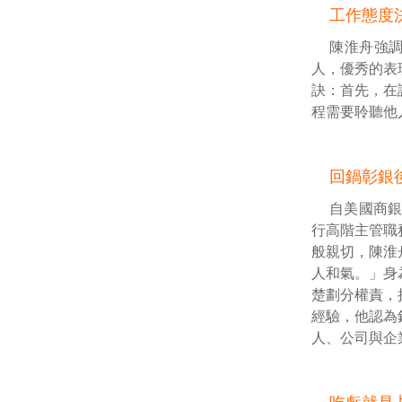
工作態度
陳淮舟強
人，優秀的表
訣：首先，在
程需要聆聽他
回鍋彰銀
自美國商
行高階主管職
般親切，陳淮
人和氣。」身
楚劃分權責，
經驗，他認為
人、公司與企