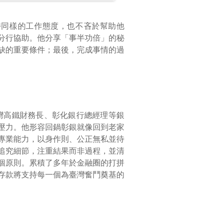
持同樣的工作態度，也不吝於幫助他
分行協助。他分享「事半功倍」的秘
缺的重要條件；最後，完成事情的過
灣高鐵財務長、彰化銀行總經理等銀
壓力。他形容回鍋彰銀就像回到老家
專業能力，以身作則、公正無私並待
追究細節，注重結果而非過程，並清
個原則。累積了多年於金融圈的打拼
存款將支持每一個為臺灣奮鬥奠基的