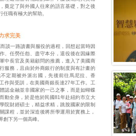
，奠定了與外國人往來的語言基礎，對之後
行任職有極大的幫助。
 力求完美
侃而談一路讀書與服役的過程，回想起當時因
作、任勞任怨、盡守本分，退役後在因緣際
軍中長官及美籍顧問的推薦，進入了美國商
行服務，且由於外商銀行的制度與有計畫的
他不定期被外派出國，先後前往馬尼拉、香
工作與受訓，在美國商銀長達27年工作。工
體認金融並非國家的一己之事，而是如蝴蝶
而動全身，於是他於民國81年赴紐約市立大
學院財經碩士，精益求精，跳脫國家的限制
關課程，並於深造後將所學運用於實務上，
界創下另一個高峰。