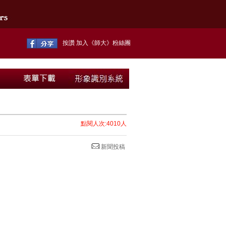
按讚 加入《師大》粉絲團
點閱人次:4010人
新聞投稿