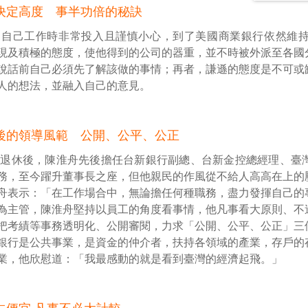
決定高度 事半功倍的秘訣
調自己工作時非常投入且謹慎小心，到了美國商業銀行依然維
現及積極的態度，使他得到的公司的器重，並不時被外派至各國
說話前自己必須先了解該做的事情；再者，謙遜的態度是不可或
人的想法，並融入自己的意見。
後的領導風範 公開、公平、公正
銀退休後，陳淮舟先後擔任台新銀行副總、台新金控總經理、臺
務，至今躍升董事長之座，但他親民的作風從不給人高高在上的
舟表示：「在工作場合中，無論擔任何種職務，盡力發揮自己的
為主管，陳淮舟堅持以員工的角度看事情，他凡事看大原則、不
把考績等事務透明化、公開審閱，力求「公開、公平、公正」三
銀行是公共事業，是資金的仲介者，扶持各領域的產業，存戶的
業，他欣慰道：「我最感動的就是看到臺灣的經濟起飛。」