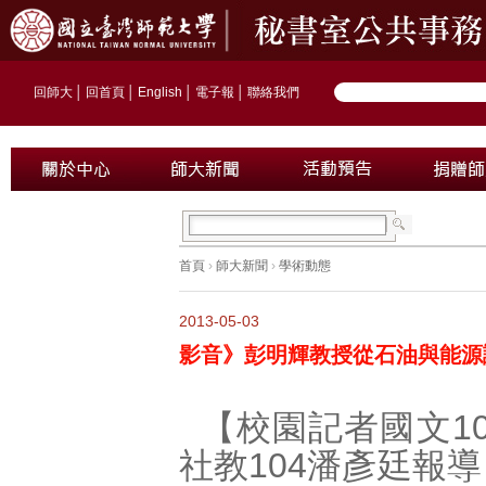
回師大
│
回首頁
│
English
│
電子報
│
聯絡我們
首頁
›
師大新聞
›
學術動態
2013-05-03
影音》彭明輝教授從石油與能源
【校園記者國文10
社教104潘彥廷報導