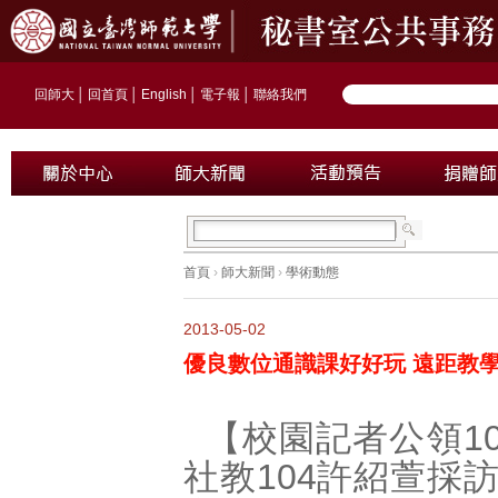
回師大
│
回首頁
│
English
│
電子報
│
聯絡我們
首頁
›
師大新聞
›
學術動態
2013-05-02
優良數位通識課好好玩 遠距教
【校園記者公領10
社教104許紹萱採