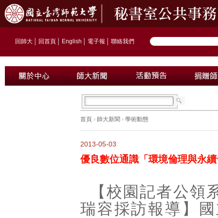
回師大
│
回首頁
│
English
│
電子報
│
聯絡我們
首頁
›
師大新聞
›
學術動態
2013-05-03
優良數位通識「環境倫理與永續
【校園記者公領系
瑞容採訪報導】國