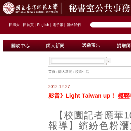
回師大
│
回首頁
│
English
│
電子報
│
聯絡我們
首頁
›
師大新聞
›
校園生活
2012-12-27
影音》Light Taiwan up！
模聯
【校園記者應華1
報導】繽紛色粉瀰