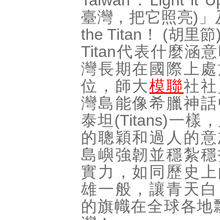
Taiwan：Light it
臺灣，把它照亮)」及
the Titan！ (胡
Titan代表什麼涵
灣長期在國際上處
位，師大
模聯
社社
灣島能像希臘神話
泰坦(Titans)一
的聰穎和過人的意
島嶼強韌並穩紮穩
實力，如同歷史上
雄一般，讓青天白
的旗幟在全球各地