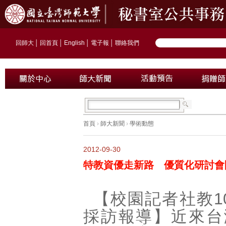
回師大
│
回首頁
│
English
│
電子報
│
聯絡我們
首頁
›
師大新聞
›
學術動態
2012-09-30
特教資優走新路 優質化研討會
【校園記者社教1
採訪報導】近來台