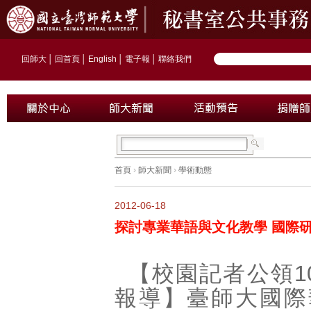
回師大
│
回首頁
│
English
│
電子報
│
聯絡我們
首頁
›
師大新聞
›
學術動態
2012-06-18
探討專業華語與文化教學 國際
【校園記者公領1
報導】臺師大國際