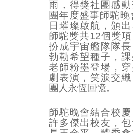
雨，得獎社團感動
團年度盛事師駝晚
日璀璨啟航，頒出
師駝獎共12個獎
扮成宇宙艦隊隊長
勃勒希望種子，課
老師粉墨登場，穿
劇表演，笑淚交織
團人永恆回憶。
師駝晚會結合校慶
許多傑出校友，包