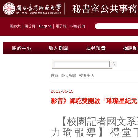
回師大
│
回首頁
│
English
│
電子報
│
聯絡我們
首頁
›
師大新聞
›
校園生活
2012-06-15
影音》師駝獎開啟「璀璨星紀元
【校園記者國文系
力瑜報導】禮堂