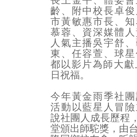
長王金平、體委會
齡、附中校長卓俊
市黃敏惠市長、知
慕蓉、資深媒體人
人氣主播吳宇舒、
東、任容萱、球星
都以影片為師大獻
日祝福。
今年黃金雨季社團
活動以藍星人冒險
說社團人成長歷程
堂頒出師駝獎，由