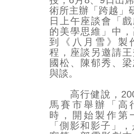
授，6月8、9日出
術所主辦「跨越」
日上午座談會「戲
的美學思維」中，
到《八月雪》製
程，座談另邀請王
國松、陳郁秀、梁
與談。
高行健說，200
馬賽市舉辦「高
時，開始製作第
「側影和影子」，