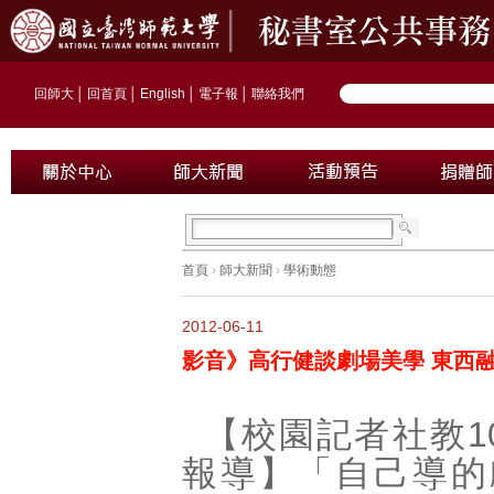
回師大
│
回首頁
│
English
│
電子報
│
聯絡我們
首頁
›
師大新聞
›
學術動態
2012-06-11
影音》高行健談劇場美學 東西融
【校園記者社教1
報導】「自己導的