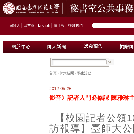
回師大
│
回首頁
│
English
│
電子報
│
聯絡我們
首頁
›
師大新聞
›
學生活動
2012-05-26
影音》記者入門必修課 陳雅琳
【校園記者公領1
訪報導】臺師大公