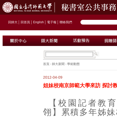
回師大
│
回首頁
│
English
│
電子報
│
聯絡我們
首頁
›
師大新聞
›
學術動態
2012-04-09
姐妹校南京師範大學來訪 探討
【校園記者教育
翎】累積多年姊妹