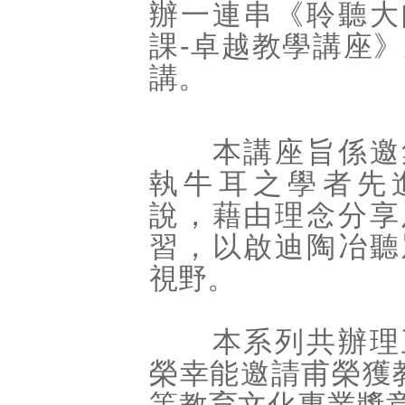
辦一連串《聆聽大
課-卓越教學講座
講。
本講座旨係邀
執牛耳之學者先
說，藉由理念分享
習，以啟迪陶冶聽
視野。
本系列共辦理
榮幸能邀請甫榮獲