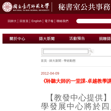
回師大
│
回首頁
│
English
│
電子報
│
聯絡我們
首頁
›
師大新聞
›
學術動態
2012-04-09
《聆聽大師的一堂課-卓越教學
【教發中心提供
學發展中心將於四