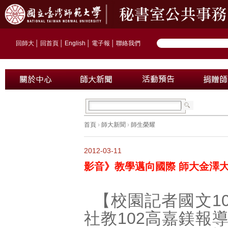
回師大
│
回首頁
│
English
│
電子報
│
聯絡我們
首頁
›
師大新聞
›
師生榮耀
2012-03-11
影音》教學邁向國際 師大金澤
【校園記者國文10
社教102高嘉鎂報