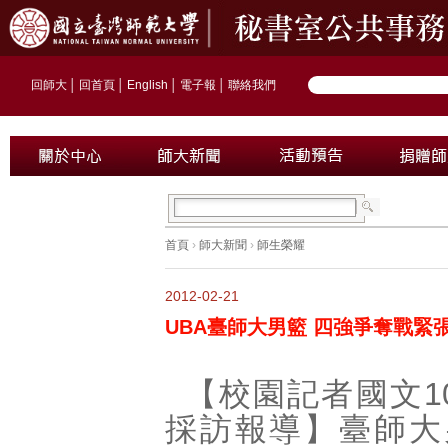
回師大
│
回首頁
│
English
│
電子報
│
聯絡我們
首頁
›
師大新聞
›
師生榮耀
2012-02-21
UBA臺師大男籃 四強爭奪戰緊
【校園記者國文1
採訪報導】臺師大