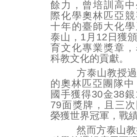
餘力，曾培訓高中
際化學奧林匹亞競
十年的臺師大化學
泰山，1月12日獲
育文化專業獎章，
科教文化的貢獻。
方泰山教授過
的奧林匹亞團隊中
國手獲得30金38銀
79面獎牌，且三
榮獲世界冠軍，戰
然而方泰山教授