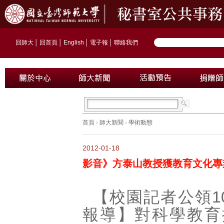
回師大
│
回首頁
│
English
│
電子報
│
聯絡我們
首頁
›
師大新聞
›
學術動態
2012-01-18
影音》方泰山教授獲教育文化專
【校園記者公領1
報導】對科學教育